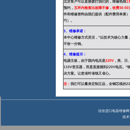
北京客户可以直接拨打我们的，维修热线
1
预约，
五环内检查出故障不修，收费30-5
件和维修资料由我们提供（配件费用单算）
巧）。
3、维修承诺：
本中心维修方式灵活，“以技术为核心力量
不收一分钱。
4、维修提示：
电源主板，由于国内电压是
220V
，美、日
110V变压器，而是直接插到220V电压
决方案。让您省时省钱又省心。
注：
我们可以量身定制正品，全铜芯线的22
信佳进口电器维修网 ©
技术